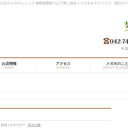
が丘のメガネショップ 相模原眼鏡では丁寧に似合うメガネをアドバイス、流行の
お店情報
アクセス
メガネのこ
SHOP
ACCESS
ABOUT GLASS
月31日
カテゴリー :
巨大な物