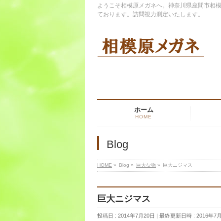
ようこそ相模原メガネへ。神奈川県座間市相模
ております。訪問視力測定いたします。
ホーム
HOME
Blog
HOME
»
Blog
»
巨大な物
»
巨大ニジマス
巨大ニジマス
投稿日 : 2014年7月20日
最終更新日時 : 2016年7